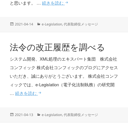
リサーチ・ナビ
と思います。 …
続きを読む
投
カ
2021-04-14
e-Legislation
,
代表取締役メッセージ
稿
テ
日:
ゴ
リ
法令の改正履歴を調べる
ー
システム開発、XML処理のエキスパート集団 株式会社
コンフィック 株式会社コンフィックのブログにアクセス
いただき、誠にありがとうございます。 株式会社コンフ
ィックでは、e-Legislation（電子化法制執務）の研究開
法令の改正履歴を調べる
…
続きを読む
投
カ
2021-04-13
e-Legislation
,
代表取締役メッセージ
稿
テ
日:
ゴ