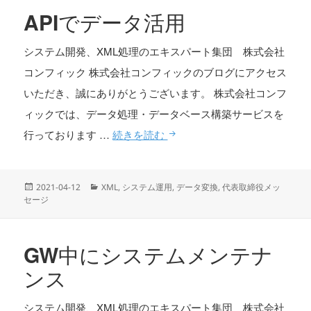
リ
APIでデータ活用
ー
システム開発、XML処理のエキスパート集団 株式会社
コンフィック 株式会社コンフィックのブログにアクセス
いただき、誠にありがとうございます。 株式会社コンフ
ィックでは、データ処理・データベース構築サービスを
APIでデータ活用
行っております …
続きを読む
投
カ
2021-04-12
XML
,
システム運用
,
データ変換
,
代表取締役メッ
稿
テ
セージ
日:
ゴ
リ
ー
GW中にシステムメンテナ
ンス
システム開発、XML処理のエキスパート集団 株式会社