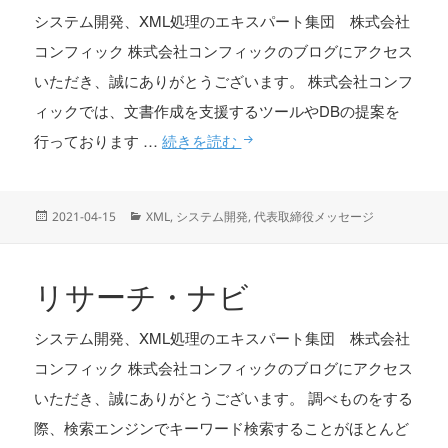
システム開発、XML処理のエキスパート集団 株式会社
コンフィック 株式会社コンフィックのブログにアクセス
いただき、誠にありがとうございます。 株式会社コンフ
ィックでは、文書作成を支援するツールやDBの提案を
文章部品の執筆・管理
行っております …
続きを読む
投
カ
2021-04-15
XML
,
システム開発
,
代表取締役メッセージ
稿
テ
日:
ゴ
リ
リサーチ・ナビ
ー
システム開発、XML処理のエキスパート集団 株式会社
コンフィック 株式会社コンフィックのブログにアクセス
いただき、誠にありがとうございます。 調べものをする
際、検索エンジンでキーワード検索することがほとんど