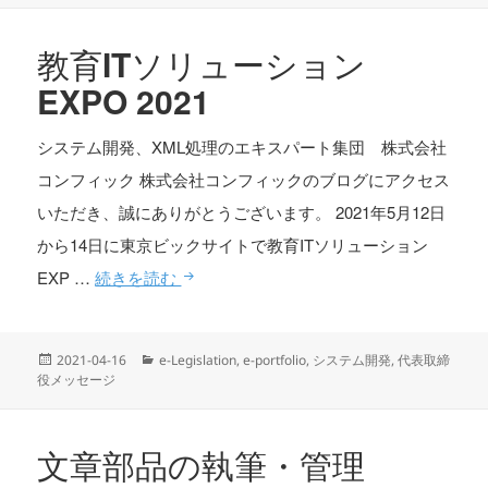
日:
ゴ
リ
教育ITソリューション
ー
EXPO 2021
システム開発、XML処理のエキスパート集団 株式会社
コンフィック 株式会社コンフィックのブログにアクセス
いただき、誠にありがとうございます。 2021年5月12日
から14日に東京ビックサイトで教育ITソリューション
教育ITソリューションEXPO 2021
EXP …
続きを読む
投
カ
2021-04-16
e-Legislation
,
e-portfolio
,
システム開発
,
代表取締
稿
テ
役メッセージ
日:
ゴ
リ
ー
文章部品の執筆・管理