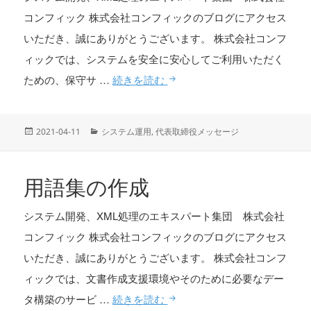
コンフィック 株式会社コンフィックのブログにアクセス
いただき、誠にありがとうございます。 株式会社コンフ
ィックでは、システムを安全に安心してご利用いただく
GW中にシステムメンテナンス
ための、保守サ …
続きを読む
投
カ
2021-04-11
システム運用
,
代表取締役メッセージ
稿
テ
日:
ゴ
リ
用語集の作成
ー
システム開発、XML処理のエキスパート集団 株式会社
コンフィック 株式会社コンフィックのブログにアクセス
いただき、誠にありがとうございます。 株式会社コンフ
ィックでは、文書作成支援環境やそのために必要なデー
用語集の作成
タ構築のサービ …
続きを読む