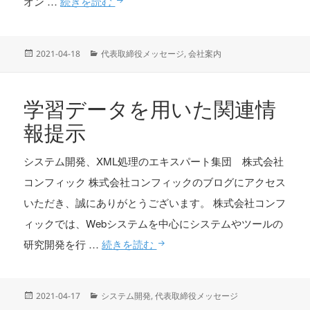
2021年度人工知能学会全国大会（第35回
オン …
続きを読む
投
カ
2021-04-18
代表取締役メッセージ
,
会社案内
稿
テ
日:
ゴ
リ
学習データを用いた関連情
ー
報提示
システム開発、XML処理のエキスパート集団 株式会社
コンフィック 株式会社コンフィックのブログにアクセス
いただき、誠にありがとうございます。 株式会社コンフ
ィックでは、Webシステムを中心にシステムやツールの
学習データを用いた関連情報提
研究開発を行 …
続きを読む
投
カ
2021-04-17
システム開発
,
代表取締役メッセージ
稿
テ