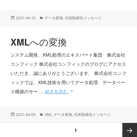
投
カ
2021-04-10
データ変換
,
代表取締役メッセージ
稿
テ
日:
ゴ
リ
XMLへの変換
ー
システム開発、XML処理のエキスパート集団 株式会社
コンフィック 株式会社コンフィックのブログにアクセス
いただき、誠にありがとうございます。 株式会社コンフ
ィックでは、XML技術を用いてデータ処理、データベー
XMLへの変換
ス構築のサー …
続きを読む
投
カ
2021-04-09
XML
,
データ変換
,
代表取締役メッセージ
稿
テ
日:
ゴ
投
ページ
1
リ
稿
ー