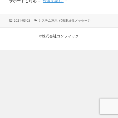
年度の変わり目にシステムメ
サポートも対応 …
続きを読む
投
カ
2021-03-28
システム運用
,
代表取締役メッセージ
稿
テ
日:
ゴ
リ
©株式会社コンフィック
ー